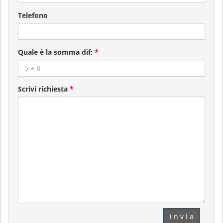
Telefono
Quale è la somma dif:
*
Scrivi richiesta
*
i n v i a