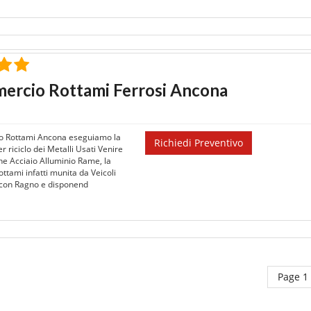
ercio Rottami Ferrosi Ancona
 Rottami Ancona eseguiamo la
Richiedi Preventivo
r riciclo dei Metalli Usati Venire
ne Acciaio Alluminio Rame, la
ttami infatti munita da Veicoli
i con Ragno e disponend
Page 1 