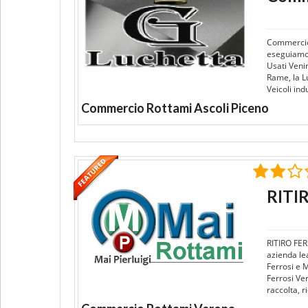
Commercio 
eseguiamo l
Usati Veni
Rame, la L
Veicoli ind
Commercio Rottami Ascoli Piceno
RITI
RITIRO FE
azienda le
Ferrosi e 
Ferrosi Ve
raccolta, r