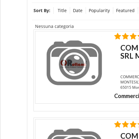
Sort By:
Title
Date
Popularity
Featured
Nessuna categoria
COMM
SRL 
COMMERCI
MONTESILV
65015 Mont
Commerci
COMM