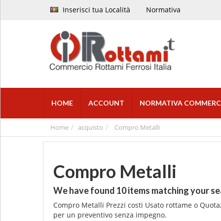
Inserisci tua Località
Normativa
HOME
ACCOUNT
NORMATIVA COMMERC
Home
acquisto
Compro Metalli
Compro Metalli
We have found
10
items matching your se
Compro Metalli Prezzi costi Usato rottame o Quota
per un preventivo senza impegno.