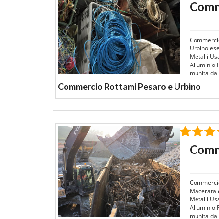
Comme
Commercio
Urbino ese
Metalli Us
Alluminio 
munita da V
Commercio Rottami Pesaro e Urbino
Comm
Commercio
Macerata e
Metalli Us
Alluminio 
munita da 