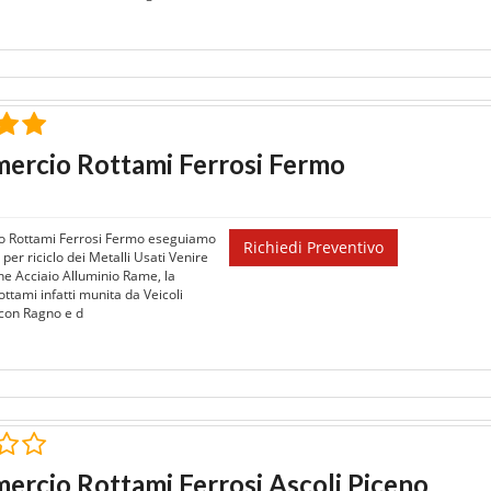
ercio Rottami Ferrosi Fermo
 Rottami Ferrosi Fermo eseguiamo
Richiedi Preventivo
 per riciclo dei Metalli Usati Venire
ne Acciaio Alluminio Rame, la
ttami infatti munita da Veicoli
 con Ragno e d
rcio Rottami Ferrosi Ascoli Piceno