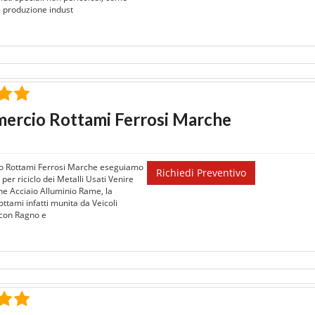
la produzione indust
ercio Rottami Ferrosi Marche
 Rottami Ferrosi Marche eseguiamo
Richiedi Preventivo
 per riciclo dei Metalli Usati Venire
ne Acciaio Alluminio Rame, la
ttami infatti munita da Veicoli
i con Ragno e