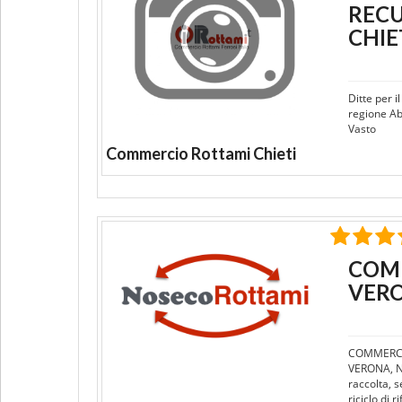
RECU
CHIE
Ditte per 
regione Ab
Vasto
Commercio Rottami Chieti
COMM
VER
COMMERCI
VERONA, N
raccolta, s
riciclo di 