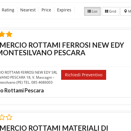
Rating
Nearest
Price
Expires
List
Grid
M
ERCIO ROTTAMI FERROSI NEW EDY
MONTESILVANO PESCARA
O ROTTAMI FERROSI NEW EDY SRL
Richiedi Preventivo
ANO PESCARA 18, V. Mascagni –
esilvano (PE) TEL. 085 4686003
o Rottami Pescara
ERCIO ROTTAMI MATERIALI DI