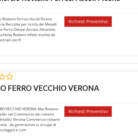
Rottami Ferrosi Ascoli Piceno
Richiedi Preventivo
a Raccolta per riciclo dei Metalli
re Ferro Ottone Acciaio Alluminio
uchetta Rottami infatti munita da
ustriali con R
RO FERRO VECCHIO VERONA
RRO VECCHIO VERONA Mai Rottami
Richiedi Preventivo
ader nel Commercio dei rottami
Metallici Verona Commercio rottami
rona , da generazioni si occupa di
iciclaggio e com