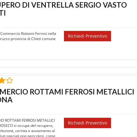
PERO DI VENTRELLA SERGIO VASTO
TI
il Commercio Rottami Ferrosi nella
Richiedi Preventivo
ruzzo provincia di Chieti comune
ERCIO ROTTAMI FERROSI METALLICI
ONA
O ROTTAMI FERROSI METALLICI
Richiedi Preventivo
OSECO si occupa del recupero,
elezione, cernita e avviamento al
rifiuti speciali non pericolosi, come