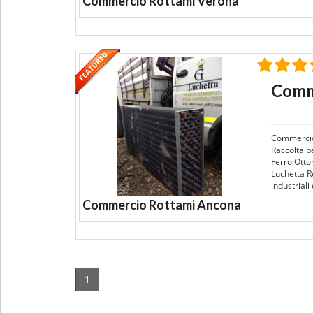
Commercio Rottami Verona
Comm
Commercio
Raccolta pe
Ferro Otto
Luchetta Ro
industrial
Commercio Rottami Ancona
1