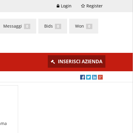
Login
Register
Messaggi
Bids
Won
0
0
0
INSERISCI AZIENDA
iama