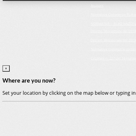
Account
Normativa Commercio Rotta
NORMATIVE – ALBO NAZIONA
Decreto Ministeriale del 03/0
Decreto Ministeriale del 20/0
Normativa commercio rottami
Circolare n. 227 del 14 marz
×
Where are you now?
Set your location by clicking on the map below or typing i