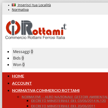
Inserisci tua Località
Normativa
Messaggi
0
Bids
0
Won
0
HOME
ACCOUNT
NORMATIVA COMMERCIO ROTTAMI
NORMATIVE – ALBO NAZIONALE GESTORI AMBIENTALI
DECRETO MINISTERIALE DEL 03/06/2014 N.120
DECRETO MINISTERIALE DEL 20/06/2011