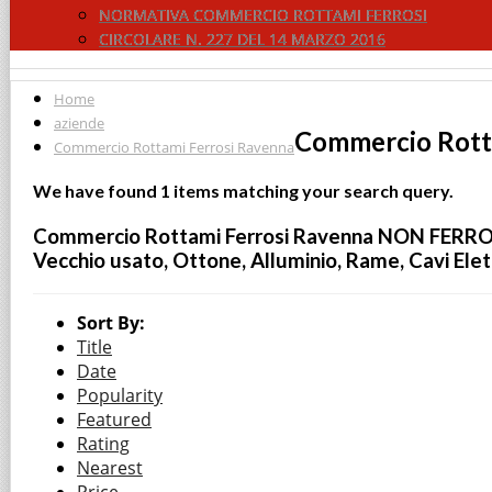
NORMATIVA COMMERCIO ROTTAMI FERROSI
CIRCOLARE N. 227 DEL 14 MARZO 2016
Home
aziende
Commercio Rott
Commercio Rottami Ferrosi Ravenna
We have found
1
items matching your search query.
Commercio Rottami Ferrosi Ravenna NON FERROSI E
Vecchio usato, Ottone, Alluminio, Rame, Cavi Elettri
Sort By:
Title
Date
Popularity
Featured
Rating
Nearest