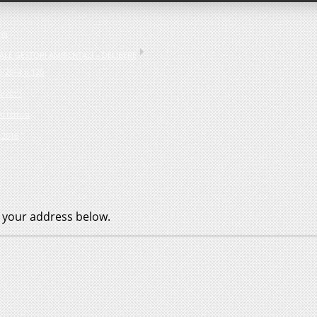
mi
LE GESTORI AMBIENTALI – DELIBERE
6/2014 n.120
6/2011
 ferrosi
o 2016
n your address below.