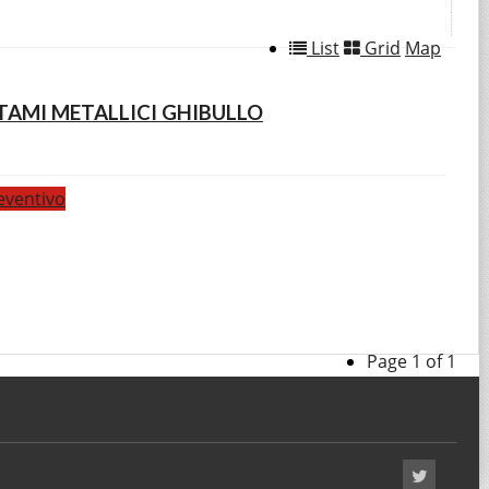
List
Grid
Map
TAMI METALLICI GHIBULLO
eventivo
Page 1 of 1