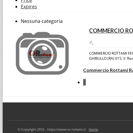
Price
Expires
Nessuna categoria
COMMERCIO ROT
COMMERCIO ROTTAMI FER
GHIBULLO (RA) 615, V. Ra
Commercio Rottami R
1
© Copyright 2016 - https://www.io-rottami.it
Home