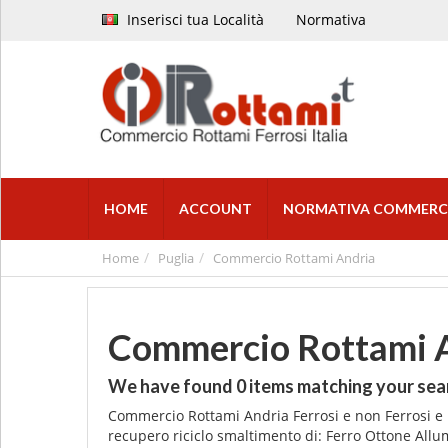
Inserisci tua Località
Normativa
HOME
ACCOUNT
NORMATIVA COMMERC
Home
Puglia
Commercio Rottami Andria
Commercio Rottami 
We have found
0
items matching your sea
Commercio Rottami Andria Ferrosi e non Ferrosi e m
recupero riciclo smaltimento di: Ferro Ottone Allu