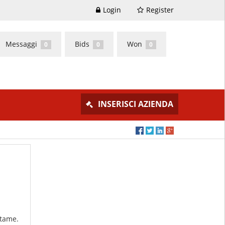
Login
Register
Messaggi
Bids
Won
0
0
0
INSERISCI AZIENDA
ttame.