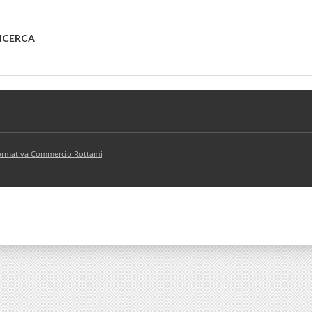
RICERCA
rmativa Commercio Rottami