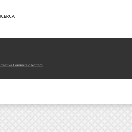
RICERCA
rmativa Commercio Rottami