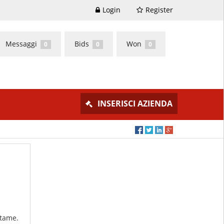
Login
Register
Messaggi
Bids
Won
0
0
0
INSERISCI AZIENDA
ttame.