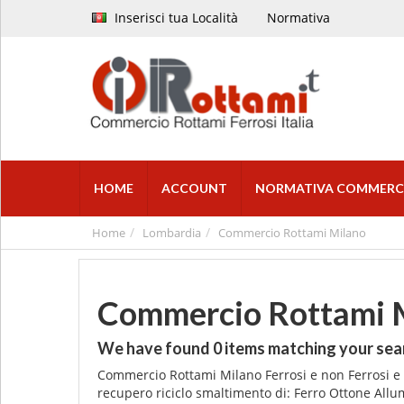
Inserisci tua Località
Normativa
HOME
ACCOUNT
NORMATIVA COMMERC
Home
Lombardia
Commercio Rottami Milano
Commercio Rottami 
We have found
0
items matching your sea
Commercio Rottami Milano Ferrosi e non Ferrosi e m
recupero riciclo smaltimento di: Ferro Ottone Allu