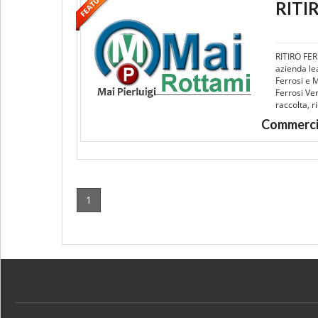
RITI
RITIRO FE
azienda le
Ferrosi e 
Ferrosi Ve
raccolta, r
Commerci
1