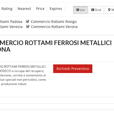
Rating
Nearest
Price
Expires
List
Grid
M
ttami Padova
Commercio Rottami Rovigo
tami Venezia
Commercio Rottami Verona
ERCIO ROTTAMI FERROSI METALLICI
ONA
O ROTTAMI FERROSI METALLICI
Richiedi Preventivo
OSECO si occupa del recupero,
elezione, cernita e avviamento al
rifiuti speciali non pericolosi, come
la produzione indust