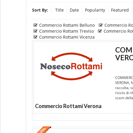
Sort By:
Title
Date
Popularity
Featured
Commercio Rottami Belluno
Commercio Ro
Commercio Rottami Treviso
Commercio Rot
Commercio Rottami Vicenza
COMM
VER
COMMERCI
VERONA, N
raccolta, s
riciclo di 
scarti del
Commercio Rottami Verona