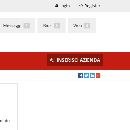
Login
Register
Messaggi
Bids
Won
0
0
0
INSERISCI AZIENDA
minio