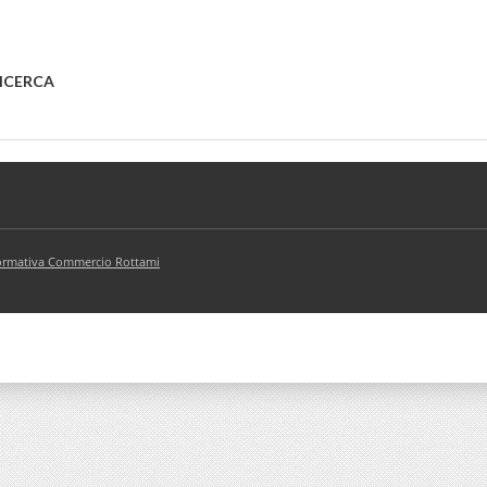
RICERCA
rmativa Commercio Rottami