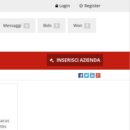
Login
Register
Messaggi
Bids
Won
0
0
0
INSERISCI AZIENDA
lacus
ttis