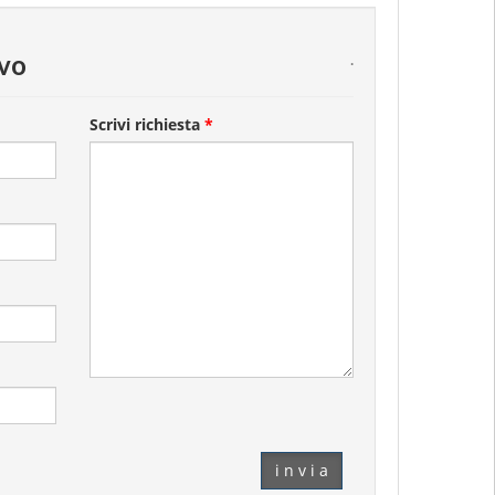
ivo
.
Scrivi richiesta
*
i n v i a