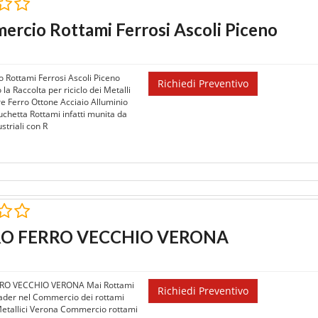
rcio Rottami Ferrosi Ascoli Piceno
Rottami Ferrosi Ascoli Piceno
Richiedi Preventivo
a Raccolta per riciclo dei Metalli
re Ferro Ottone Acciaio Alluminio
uchetta Rottami infatti munita da
ustriali con R
RO FERRO VECCHIO VERONA
RRO VECCHIO VERONA Mai Rottami
Richiedi Preventivo
ader nel Commercio dei rottami
Metallici Verona Commercio rottami