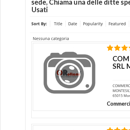
sede, Chiama una delle ditte sp
Usati
Sort By:
Title
Date
Popularity
Featured
Nessuna categoria
COMM
SRL 
COMMERCI
MONTESILV
65015 Mont
Commerci