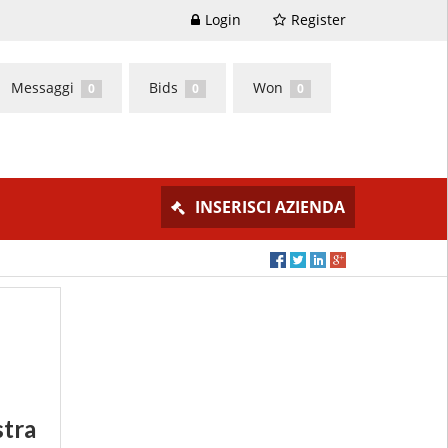
Login
Register
Messaggi
Bids
Won
0
0
0
INSERISCI AZIENDA
stra