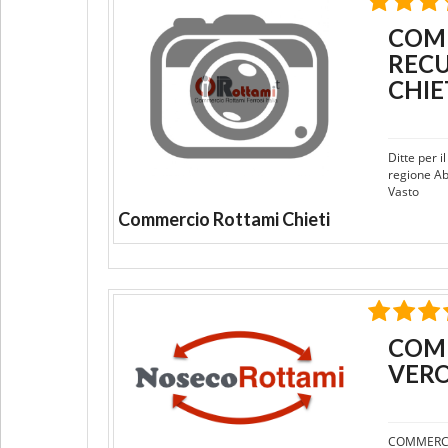
COMM
RECU
CHIE
Ditte per 
regione Ab
Vasto
Commercio Rottami Chieti
COMM
VER
COMMERCI