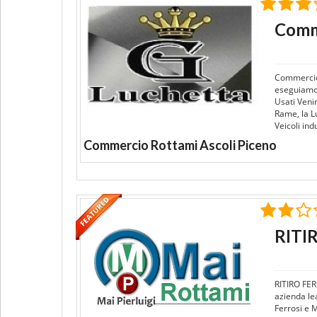
Comme
Commercio 
eseguiamo l
Usati Veni
Rame, la L
Veicoli ind
Commercio Rottami Ascoli Piceno
RITI
RITIRO FE
azienda le
Ferrosi e 