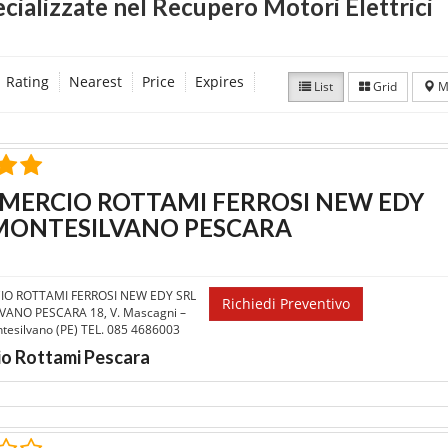
ecializzate nel Recupero Motori Elettrici
Rating
Nearest
Price
Expires
List
Grid
M
ERCIO ROTTAMI FERROSI NEW EDY
MONTESILVANO PESCARA
O ROTTAMI FERROSI NEW EDY SRL
Richiedi Preventivo
ANO PESCARA 18, V. Mascagni –
esilvano (PE) TEL. 085 4686003
o Rottami Pescara