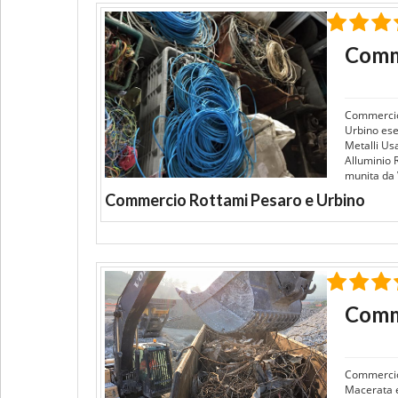
Comme
Commercio
Urbino ese
Metalli Us
Alluminio 
munita da V
Commercio Rottami Pesaro e Urbino
Comm
Commercio
Macerata e