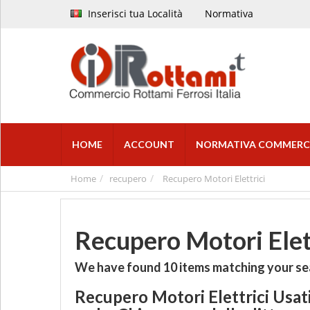
Inserisci tua Località
Normativa
HOME
ACCOUNT
NORMATIVA COMMERC
Home
recupero
Recupero Motori Elettrici
Recupero Motori Elet
We have found
10
items matching your se
Recupero Motori Elettrici Usat