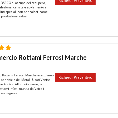
Richiedi Preventivo
OSECO si occupa del recupero,
elezione, cernita e avviamento al
rifiuti speciali non pericolosi, come
la produzione indust
ercio Rottami Ferrosi Marche
 Rottami Ferrosi Marche eseguiamo
Richiedi Preventivo
 per riciclo dei Metalli Usati Venire
ne Acciaio Alluminio Rame, la
ttami infatti munita da Veicoli
i con Ragno e