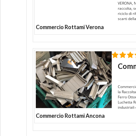
VERONA, N
raccolta, s
riciclo di 
scarti del
Commercio Rottami Verona
Comm
Commercio
la Raccolta
Ferro Otto
Luchetta Ro
industrial
Commercio Rottami Ancona