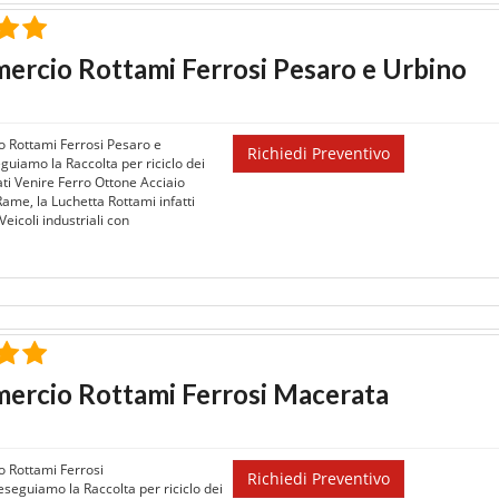
rcio Rottami Ferrosi Pesaro e Urbino
 Rottami Ferrosi Pesaro e
Richiedi Preventivo
guiamo la Raccolta per riciclo dei
ati Venire Ferro Ottone Acciaio
Rame, la Luchetta Rottami infatti
eicoli industriali con
ercio Rottami Ferrosi Macerata
 Rottami Ferrosi
Richiedi Preventivo
seguiamo la Raccolta per riciclo dei