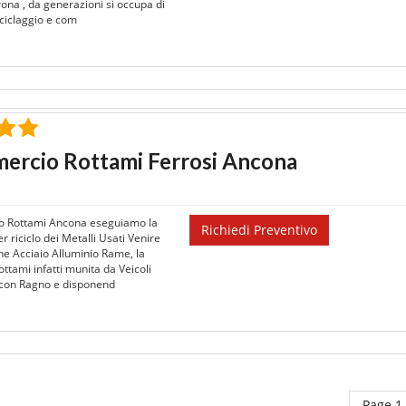
rona , da generazioni si occupa di
iciclaggio e com
ercio Rottami Ferrosi Ancona
 Rottami Ancona eseguiamo la
Richiedi Preventivo
r riciclo dei Metalli Usati Venire
ne Acciaio Alluminio Rame, la
ttami infatti munita da Veicoli
i con Ragno e disponend
Page 1 