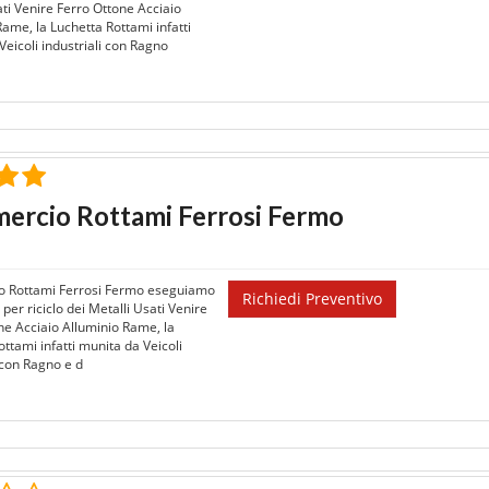
ati Venire Ferro Ottone Acciaio
Rame, la Luchetta Rottami infatti
Veicoli industriali con Ragno
ercio Rottami Ferrosi Fermo
 Rottami Ferrosi Fermo eseguiamo
Richiedi Preventivo
 per riciclo dei Metalli Usati Venire
ne Acciaio Alluminio Rame, la
ttami infatti munita da Veicoli
 con Ragno e d