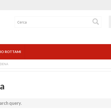
IO ROTTAMI
ODENA
ca
arch query.