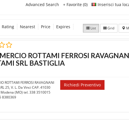
Advanced Search
+ Favorite (0)
Inserisci tua loc
Rating
Nearest
Price
Expires
List
Grid
M
ERCIO ROTTAMI FERROSI RAVAGNAN
AMI SRL BASTIGLIA
O ROTTAMI FERROSI RAVAGNANI
Richiedi Preventivo
L 25, V. L. Da Vinci CAP. 41030
 Modena (MO) tel. 338 3510015
5 8380369