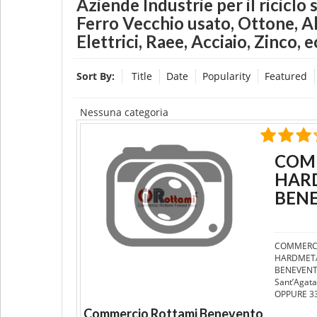
Aziende Industrie per il riciclo
Ferro Vecchio usato, Ottone, Al
Elettrici, Raee, Acciaio, Zinco, e
Sort By:
Title
Date
Popularity
Featured
Nessuna categoria
COMM
HAR
BEN
COMMERCI
HARDMETA
BENEVENTO
Sant’Agata
OPPURE 3
Commercio Rottami Benevento