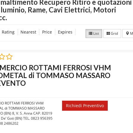
 smaltimento Recupero Ritiro e quotazioni 
luminio, Rame, Cavi Elettrici, Motori
cc.
Rating
Nearest
Price
Expires
List
Grid
M
ERCIO ROTTAMI FERROSI VHM
DMETAL di TOMMASO MASSARO
EVENTO
O ROTTAMI FERROSI VHM
Richiedi Preventivo
L di TOMMASO MASSARO
 (BN) 8, V. S. Anna CAP. 82019
 De’ Goti (BN) TEL. 0823 956395
38 2486202